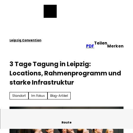
ch
Z
u
Merkzettel
Suche
Menü
m
I
n
h
a
Leipzig Convention
Teilen
PDF
Merken
l
t
3 Tage Tagung in Leipzig:
Locations, Rahmenprogramm und
starke Infrastruktur
Standort
Im Fokus
Blog-Artikel
Route