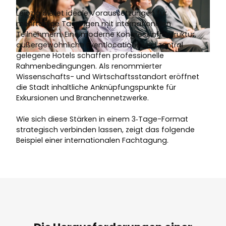
Leipzig bietet ideale Voraussetzungen für
mehrtägige Tagungen mit internationalen
Teilnehmern. Eine moderne Kongressinfrastruktur,
außergewöhnliche Eventlocations und zentral
gelegene Hotels schaffen professionelle
© Philipp Kirschner
Rahmenbedingungen. Als renommierter
Wissenschafts- und Wirtschaftsstandort eröffnet
die Stadt inhaltliche Anknüpfungspunkte für
Exkursionen und Branchennetzwerke.
Wie sich diese Stärken in einem 3‑Tage-Format
strategisch verbinden lassen, zeigt das folgende
Beispiel einer internationalen Fachtagung.