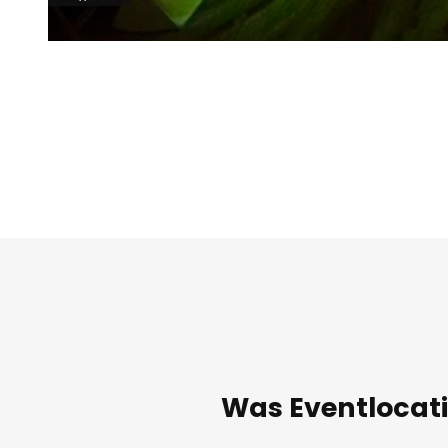
© Kunstkraftwerk Leipzig/ Luca Migliore | KI-optimiert
Was Eventlocati