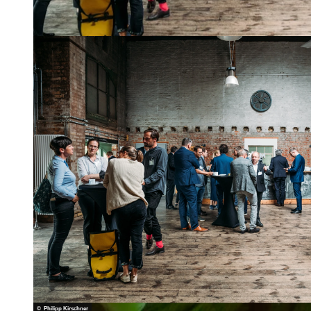
© Philipp Kirschner | KI-optimiert |
CC-BY
© Philipp Kirschner