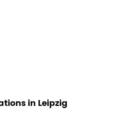
Service & Kontakt
Blog
Merkzet
Suc
ions in Leipzig