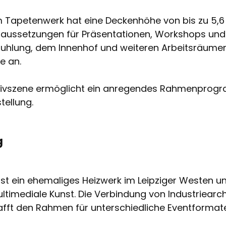
im Tapetenwerk hat eine Deckenhöhe von bis zu 5,6
oraussetzungen für Präsentationen, Workshops un
stuhlung, dem Innenhof und weiteren Arbeitsräumen
e an.
eativszene ermöglicht ein anregendes Rahmenprogr
tellung.
g
ist ein ehemaliges Heizwerk im Leipziger Westen u
ltimediale Kunst. Die Verbindung von Industriearc
fft den Rahmen für unterschiedliche Eventformate