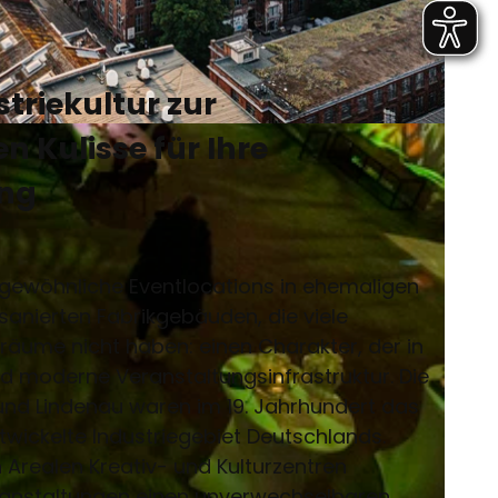
striekultur zur
n Kulisse für Ihre
ung
rgewöhnliche Eventlocations in ehemaligen
 sanierten Fabrikgebäuden, die viele
räume nicht haben: einen Charakter, der in
nd moderne Veranstaltungsinfrastruktur. Die
 und Lindenau waren im 19. Jahrhundert das
wickelte Industriegebiet Deutschlands.
n Arealen Kreativ- und Kulturzentren
ranstaltungen einen unverwechselbaren