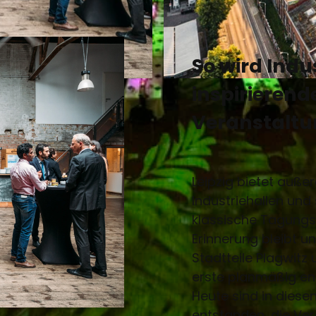
So wird Indu
© Philipp Kirschner
inspirierende
Veranstalt
Leipzig bietet auße
Industriehallen und
klassische Tagungs
Erinnerung bleibt u
Stadtteile Plagwitz
erste planmäßig ent
Heute sind in diese
entstanden, die Ve