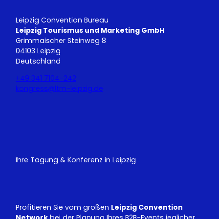
Leipzig Convention Bureau
Leipzig Tourismus und Marketing GmbH
Grimmaischer Steinweg 8
04103 Leipzig
Deutschland
+49 341 7104-242
kongress@ltm-leipzig.de
Y
L
o
i
u
n
T
k
u
e
Ihre Tagung & Konferenz in Leipzig
b
d
e
I
n
Profitieren Sie vom großen
Leipzig Convention
Network
bei der Planung Ihres B2B-Events jeglicher