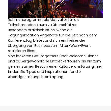
Leipzig und sind auf der Suche nach dem Ort für Ihre
Abendveranstaltung? Gerade bei mehrtägigen
Veranstaltungen ist das passende
Rahmenprogramm als Motivator für die
© Stefan Hoyer | KI-optimiert
Teilnehmenden kaum zu überschätzen.
Besonders praktisch ist es, wenn die
Tagungslocation Angebote für die Zeit nach dem
Konferenztag bietet und sich ein fließender
Übergang von Business zum After-Work-Event
realisieren lässt.
Von lockeren Get-togethers über Welcome Dinner
und außergewöhnliche Entdeckertouren bis hin zum
gemeinsamen Besuch einer Kulturveranstaltung: hier
finden Sie Tipps und Inspirationen für die
Abendgestaltung Ihrer Tagung.