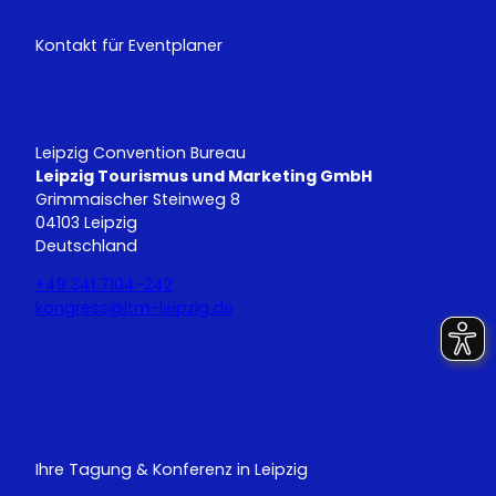
Kontakt für Eventplaner
Leipzig Convention Bureau
Leipzig Tourismus und Marketing GmbH
Grimmaischer Steinweg 8
04103 Leipzig
Deutschland
+49 341 7104-242
kongress@ltm-leipzig.de
Y
L
o
i
u
n
T
k
u
e
Ihre Tagung & Konferenz in Leipzig
b
d