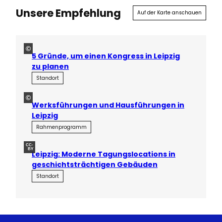
Unsere Empfehlung
Auf der Karte anschauen
©
5 Gründe, um einen Kongress in Leipzig
zu planen
Standort
©
Werksführungen und Hausführungen in
Leipzig
Rahmenprogramm
CC-
BY
Leipzig: Moderne Tagungslocations in
geschichtsträchtigen Gebäuden
Standort