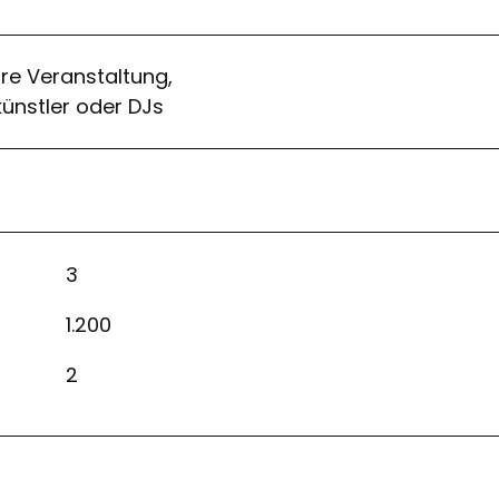
e Veranstaltung,
künstler oder DJs
3
1.200
2