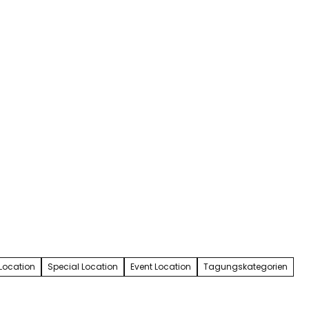
Service & Kontakt
Blog
Merkzet
Suc
 Location
Special Location
Event Location
Tagungskategorien