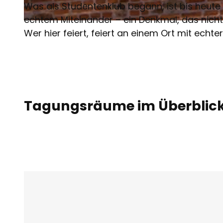
Was als Studentenklub begann, ist bis heute 
echtem Miteinander – ein Denkmal, das nicht 
© Torsten Reitler | KI-optimiert
Wer hier feiert, feiert an einem Ort mit echte
Tagungsräume im Überblic