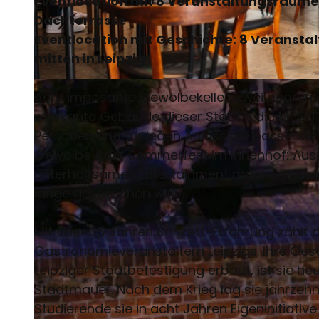
Eventlocation mit 8 Veranstaltungsräumen
Dachterrasse
Eventlocation mit Geschichte: 8 Veransta
mitten in Leipzig
© Philipp Kirschner | KI-optimiert |
CC-BY
Acht imposante Gewölbekeller, zwei begrünte
markante Gebäude dieser Stadt – die MORITZB
Personen und für jeden Anlass die passende 
Gewölbe oder Sommerfest im Innenhof: Ausgef
unterhaltsames Entertainment machen aus Ih
lange gesprochen wird.
Mit über 35 Jahren Bankett-Erfahrung zählt 
Gastronomieveranstaltern Leipzigs. Ihre Geschi
Leipziger Stadtbefestigung erbaut, ist sie he
Stadtmauer. Nach dem Krieg lag sie jahrzeh
Studierende sie in acht Jahren Eigeninitiati