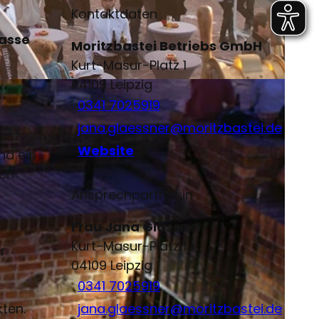
Kontaktdaten
rasse
Moritzbastei Betriebs GmbH
Kurt-Masur-Platz 1
04109
Leipzig
0341 7025919
jana.glaessner@moritzbastei.de
n
Website
nd ein
och
Ansprechpartner:in
Frau Jana Glässner
Kurt-Masur-Platz 1
r
04109
Leipzig
0341 7025919
kten.
jana.glaessner@moritzbastei.de