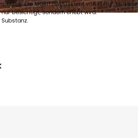
spürbar: Die MORITZBASTEI lebt von Kultur, Musik u
nur besichtigt, sondern erlebt wird.
r Substanz.
k