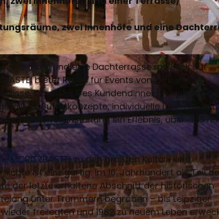
, zwei Innenhöfen und einer Terrasse/
ltungsräume, zwei Innenhöfe und eine Dachter
© Torsten Reitler
 Innenhöfe und eine Dachterrasse mit Blick auf
ASTEI bietet Raum für Events von 20 bis 1.200
Kulisse. Ob exklusives Kundendinner im historische
allene Buffetkonzepte, individuelle Dekoration u
rer Firmenveranstaltung ein Erlebnis, über das n
die MORITZBASTEI zu den größten Kultur- und
chte ist einzigartig: Im 16. Jahrhundert als Teil de
ute der letzte erhaltene Abschnitt der historischen
ntelang unter Trümmern begraben – bis Leipziger
ve wieder freilegten und 1982 zu neuem Leben erwec