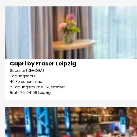
e
'
l
D
C
l
e
C
e
t
L
r
a
C
L
i
o
e
l
n
i
s
Capri by Fraser Leipzig
g
© Mischa Heintze / 16 Elements GmbH | KI-optimiert
p
e
Superior (DEHOGA)
r
z
i
Tagungshotel
e
40 Personen max.
i
t
2 Tagungsräume, 151 Zimmer
s
g
e
Brühl 76, 04109 Leipzig
s
G
'
C
m
C
D
e
b
a
e
n
H
p
t
t
'
r
a