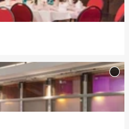
Merkl
hinz
'Desi
Offic
Leipz
Post
GmbH
Merkl
hinz