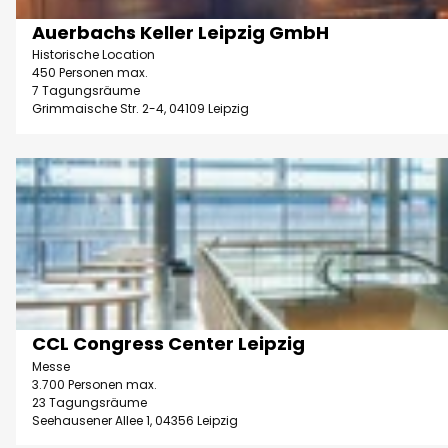
L
s
Auerbachs Keller Leipzig GmbH
e
Foto Kunstmann | KI-optimiert |
CC-BY
e
Historische Location
i
i
450 Personen max.
p
7 Tagungsräume
t
Grimmaische Str. 2-4, 04109 Leipzig
z
e
i
'
g
D
A
'
e
u
ö
t
e
f
a
r
f
i
b
n
l
a
e
s
CCL Congress Center Leipzig
c
© Jörg Singer | KI-optimiert
n
e
Messe
h
i
3.700 Personen max.
s
23 Tagungsräume
t
Seehausener Allee 1, 04356 Leipzig
K
e