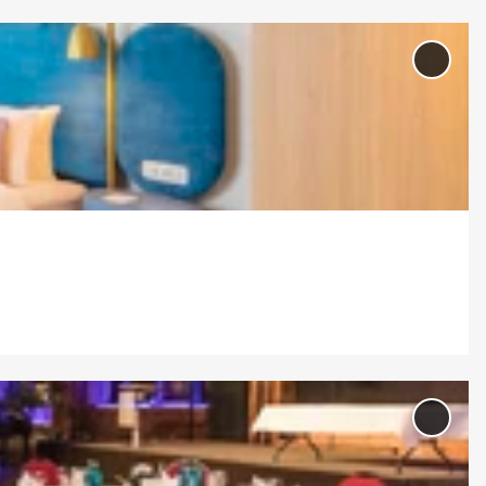
'Capr
Fras
Leipz
Merkl
hinz
'Da 
Oldt
& Eve