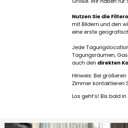
Größe. Wir haben für
Nutzen Sie die Filte
mit Bildern und den wi
eine erste geografisc
Jede Tagungslocation 
Tagungsräumen, Gastro
auch den
direkten K
Hinweis: Bei größeren
Zimmer kontaktieren S
Los geht’s! Bis bald in 
D