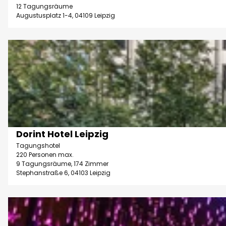
'
d
12 Tagungsräume
t
ö
Augustusplatz 1-4, 04109 Leipzig
t
e
f
i
'
f
m
D
D
n
e
e
e
e
r
t
s
n
m
a
i
u
i
g
s
l
n
e
s
Dorint Hotel Leipzig
O
Philipp Kirschner | KI-optimiert |
CC-BY
u
e
Tagungshotel
f
m
i
220 Personen max.
f
9 Tagungsräume, 174 Zimmer
&
t
Stephanstraße 6, 04103 Leipzig
i
E
e
c
v
'
e
D
e
D
s
e
n
o