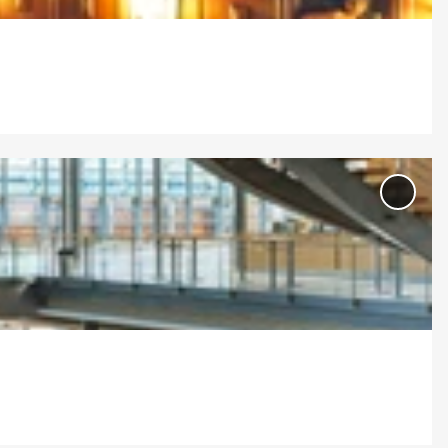
'CCL
Cong
Cent
Leipz
Merkl
hinz