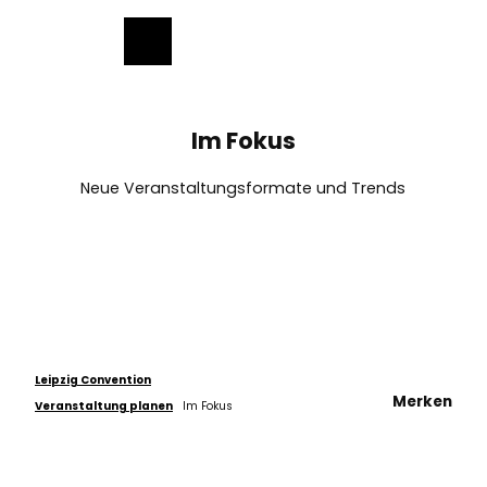
ch
Z
u
Merkzettel
Suche
Menü
m
I
n
h
Im Fokus
a
l
Neue Veranstaltungsformate und Trends
t
Leipzig Convention
Merken
Veranstaltung planen
Im Fokus