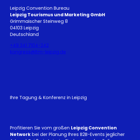
Leipzig Convention Bureau
Leipzig Tourismus und Marketing GmbH
Grimmaischer Steinweg 8
04103 Leipzig
Deutschland
+49 341 7104-242
kongress@ltm-leipzig.de
Y
L
o
i
u
n
T
k
u
e
Ihre Tagung & Konferenz in Leipzig
b
d
e
I
n
Profitieren Sie vom großen
Leipzig Convention
Network
bei der Planung Ihres B2B-Events jeglicher