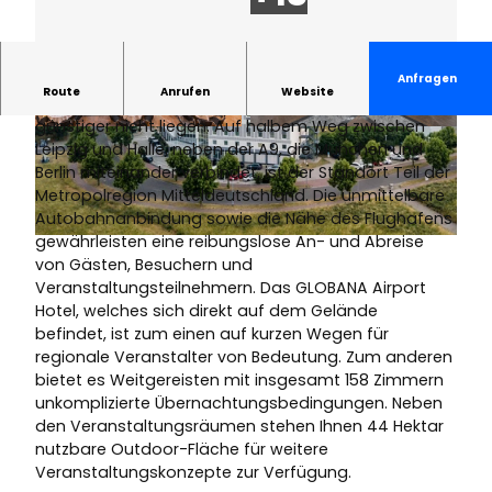
Anfragen
Route
Anrufen
Website
Der GLOBANA Messe & Event Campus könnte
günstiger nicht liegen. Auf halbem Weg zwischen
© www.pkfotografie.com, Philipp Kirschner |
© GAKE/GTC | KI-optimiert |
CC0
Leipzig und Halle, neben der A9, die München und
KI-optimiert |
CC-BY
Berlin miteinander verbindet, ist der Standort Teil der
Metropolregion Mitteldeutschland. Die unmittelbare
Autobahnanbindung sowie die Nähe des Flughafens
gewährleisten eine reibungslose An- und Abreise
© GAKE/GTC | KI-optimiert |
CC0
von Gästen, Besuchern und
Veranstaltungsteilnehmern. Das GLOBANA Airport
Hotel, welches sich direkt auf dem Gelände
befindet, ist zum einen auf kurzen Wegen für
regionale Veranstalter von Bedeutung. Zum anderen
bietet es Weitgereisten mit insgesamt 158 Zimmern
unkomplizierte Übernachtungsbedingungen. Neben
den Veranstaltungsräumen stehen Ihnen 44 Hektar
nutzbare Outdoor-Fläche für weitere
Veranstaltungskonzepte zur Verfügung.