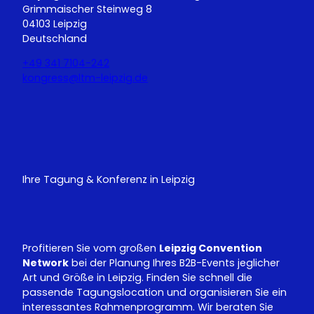
Grimmaischer Steinweg 8
04103 Leipzig
Deutschland
+49 341 7104-242
kongress@ltm-leipzig.de
Y
L
o
i
u
n
T
k
u
e
Ihre Tagung & Konferenz in Leipzig
b
d
e
I
n
Profitieren Sie vom großen
Leipzig Convention
Network
bei der Planung Ihres B2B-Events jeglicher
Art und Größe in Leipzig. Finden Sie schnell die
passende Tagungslocation und organisieren Sie ein
interessantes Rahmenprogramm. Wir beraten Sie