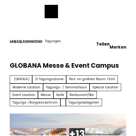
ch
Z
u
Merkzettel
Suche
Menü
m
I
n
h
a
Leipzig Convention
Tagungen
Teilen
Merken
l
t
GLOBANA Messe & Event Campus
(DEHOGA)
21 Tagungsräume
Pers. im größten Raum: 1.500
Moderne Location
Tagungs- / Seminarhaus
Special Location
Event Location
Messe
Halle
Restaurant/Bar
Tagungs-/Kongresszentrum
Tagungskategorien