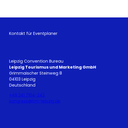
Kontakt für Eventplaner
Leipzig Convention Bureau
Leipzig Tourismus und Marketing GmbH
Grimmaischer Steinweg 8
04103 Leipzig
Deutschland
+49 341 7104-242
kongress@ltm-leipzig.de
Y
L
o
i
u
n