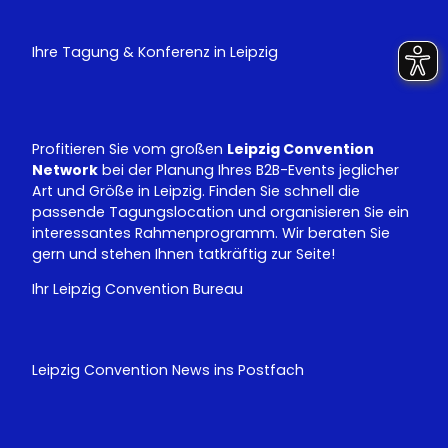
T
k
u
e
Ihre Tagung & Konferenz in Leipzig
b
d
e
I
n
Profitieren Sie vom großen
Leipzig Convention
Network
bei der Planung Ihres B2B-Events jeglicher
Art und Größe in Leipzig. Finden Sie schnell die
passende Tagungslocation und organisieren Sie ein
interessantes Rahmenprogramm. Wir beraten Sie
gern und stehen Ihnen tatkräftig zur Seite!
Ihr Leipzig Convention Bureau
Leipzig Convention News ins Postfach