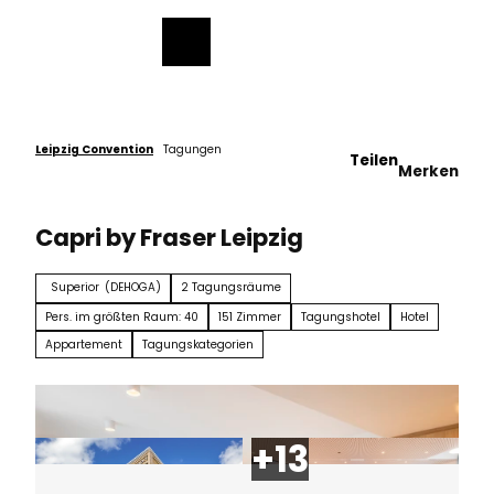
ch
Z
u
Merkzettel
Suche
Menü
m
I
n
h
a
Leipzig Convention
Tagungen
Teilen
Merken
l
t
Capri by Fraser Leipzig
Superior
(DEHOGA)
2 Tagungsräume
Pers. im größten Raum: 40
151 Zimmer
Tagungshotel
Hotel
Appartement
Tagungskategorien