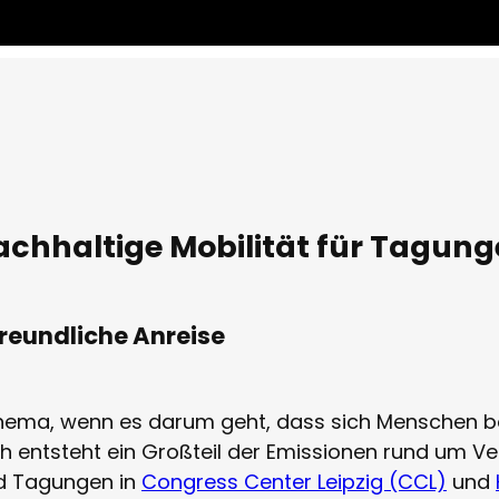
i
e
l
e
n
chhaltige Mobilität für Tagun
freundliche Anreise
s Thema, wenn es darum geht, dass sich Menschen 
h entsteht ein Großteil der Emissionen rund um Ver
nd Tagungen in
Congress Center Leipzig (CCL)
und