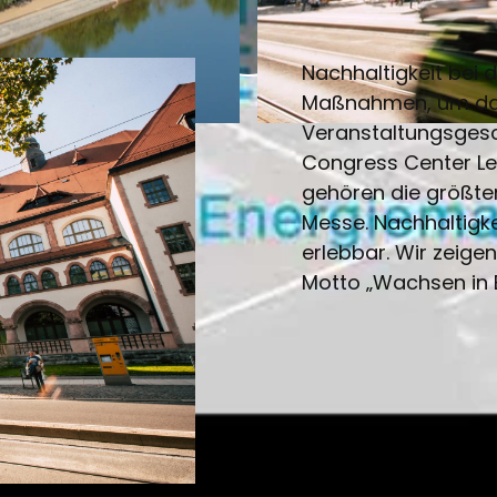
V
Nachhaltigkeit bei d
i
Maßnahmen, um das
d
Veranstaltungsgesc
© Tom Thiele | KI-optimiert
Congress Center Le
e
gehören die größten
Messe. Nachhaltigke
o
erlebbar. Wir zeig
Motto „Wachsen in 
a
b
s
p