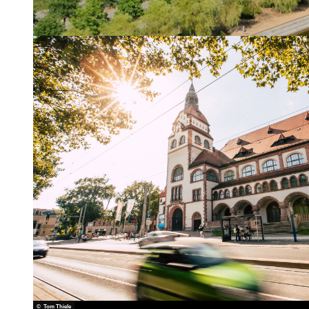
© Waltraud Grubitzsch | KI-optimiert
© Tom Thiele