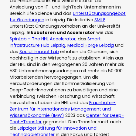
die Personalsuche. Eine weitere Stärke: die
Ansiedlung von IT- und HighTech-Unternehmen im
Bereich Life Science und das
Unterstützungsangebot
für Gründungen
in Leipzig. Die Initiative
SMILE
unterstützt Gründungsvorhaben an der Universität
Leipzig.
Inkubatoren und Accelerator
wie das
SpinLab – The HHL Accelerator
, das
Smart
Infrastructure Hub Leipzig
,
Medical Forge Leipzig
und
das
Social Impact Lab
erhöhen die Chancen, sich
nachhaltig in der Wirtschaft zu etablieren. Allein aus
der HHL sind in den vergangenen 30 Jahren mehr als
530 Unternehmensgründungen mit mehr als 50.000
Mitarbeitenden hervorgegangen. Um die
Herausforderungen der Kommerzialisierung von
Deep-Tech-Innovationen zu bewältigen und eine
Verbindung zwischen Forschung und Wirtschaft
herzustellen, haben die HHL und das
Fraunhofer-
Zentrum für Internationales Management und
Wissensökonomie (IMW)
2023 das
Center for Deep-
Tech-Transfer
gegründet. Den Transfer rückt auch
die
Leipziger Stiftung für Innovation und
Technologietransfer
in den Fokus und fördert