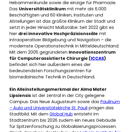
Hebammenkunde sowie die einzige für Pharmazie.
Das
Universitätsklinikum
mit mehr als 6.000
Beschäftigten und 60 Kliniken, Instituten und
Abteilungen ist das größte Klinikum der Stadt und
setzt in jeder Hinsicht Maßstäbe: Seit 2022 gibt es
hier
drei innovative Hochpräzisionssäle
mit
intraoperativer Bildgebung und Navigation – die
modernste Operationstechnik in Mitteldeutschland.
Mit dem 2005 gegründeten
Innovationszentrum
für Computerassistierte Chirurgie (
ICCAS
)
befindet sich hier außerdem eines der
bedeutendsten Forschungszentren für
biomedizinische Technik in Deutschland.
Ein Alleinstellungsmerkmal der Alma Mater
Lipsiensis
ist der zentral in der City gelegene
Campus. Das Neue Augusteum sowie das
Paulinum
– Aula und Universitätskirche St. Pauli
prägen das
Stadtbild. Mit dem
Global Hub
entsteht im
Stadtzentrum bis 2026 zudem ein neues Gebäude
für Spitzenforschung zu Globalisierungsprozessen.