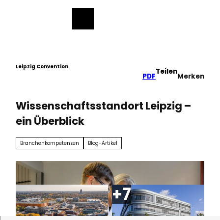
ch
Z
u
Merkzettel
Suche
Menü
m
I
n
h
a
Leipzig Convention
Teilen
PDF
Merken
l
t
Wissenschaftsstandort Leipzig –
ein Überblick
Branchenkompetenzen
Blog-Artikel