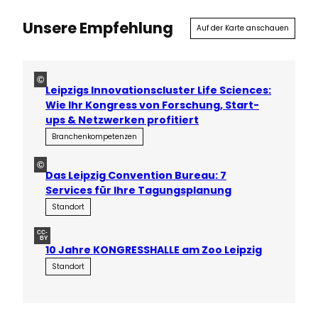
Unsere Empfehlung
Auf der Karte anschauen
©
Leipzigs Innovationscluster Life Sciences:
Wie Ihr Kongress von Forschung, Start-
ups & Netzwerken profitiert
Branchenkompetenzen
©
Das Leipzig Convention Bureau: 7
Services für Ihre Tagungsplanung
Standort
CC-
BY
10 Jahre KONGRESSHALLE am Zoo Leipzig
Standort