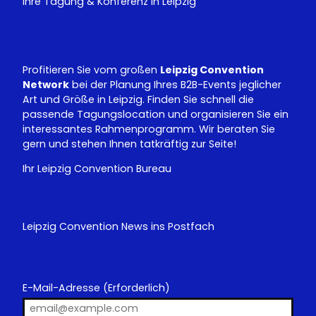
Ihre Tagung & Konferenz in Leipzig
b
d
e
I
n
Profitieren Sie vom großen
Leipzig Convention
Network
bei der Planung Ihres B2B-Events jeglicher
Art und Größe in Leipzig. Finden Sie schnell die
passende Tagungslocation und organisieren Sie ein
interessantes Rahmenprogramm. Wir beraten Sie
gern und stehen Ihnen tatkräftig zur Seite!
Ihr Leipzig Convention Bureau
Leipzig Convention News ins Postfach
E-Mail-Adresse
(Erforderlich)