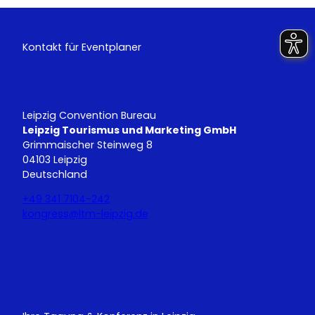
Kontakt für Eventplaner
Leipzig Convention Bureau
Leipzig Tourismus und Marketing GmbH
Grimmaischer Steinweg 8
04103 Leipzig
Deutschland
+49 341 7104-242
kongress@ltm-leipzig.de
Y
L
o
i
u
n
T
k
u
e