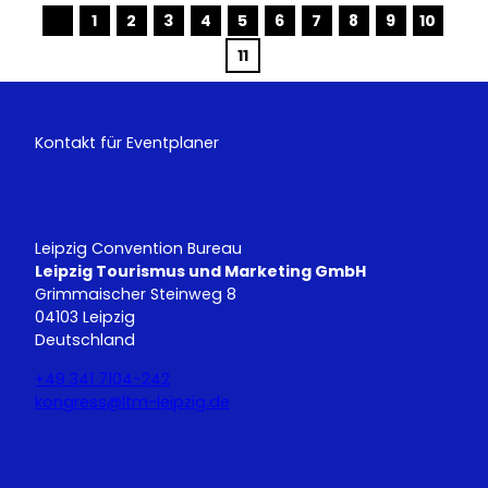
1
2
3
4
5
6
7
8
9
10
V
o
11
r
h
e
r
i
g
Kontakt für Eventplaner
e
S
e
i
t
e
Leipzig Convention Bureau
Leipzig Tourismus und Marketing GmbH
Grimmaischer Steinweg 8
04103 Leipzig
Deutschland
+49 341 7104-242
kongress@ltm-leipzig.de
Y
L
o
i