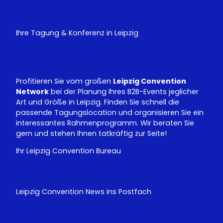
u
n
T
k
u
e
Ihre Tagung & Konferenz in Leipzig
b
d
e
I
n
Profitieren Sie vom großen
Leipzig Convention
Network
bei der Planung Ihres B2B-Events jeglicher
Art und Größe in Leipzig. Finden Sie schnell die
passende Tagungslocation und organisieren Sie ein
interessantes Rahmenprogramm. Wir beraten Sie
gern und stehen Ihnen tatkräftig zur Seite!
Ihr Leipzig Convention Bureau
Leipzig Convention News ins Postfach