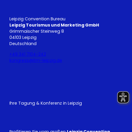
e
t
i
e
t
e
Leipzig Convention Bureau
Leipzig Tourismus und Marketing GmbH
Grimmaischer Steinweg 8
04103 Leipzig
Deutschland
+49 341 7104-242
kongress@ltm-leipzig.de
Y
L
o
i
u
n
T
k
u
e
Ihre Tagung & Konferenz in Leipzig
b
d
e
I
n
Profitieren Sie vom großen
Leipzig Convention