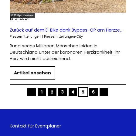
© Philipp Kirschner
19.01.2024
Zurück auf dem E-Bike dank Bypass-OP am Herzzentrum Leipzig
Pressemitteilungen
Pressemitteilungen-City
Rund sechs Millionen Menschen leiden in
Deutschland unter der koronaren Herzkrankheit. Ihr
Herz wird nicht ausreichend…
Artikel ansehen
1
2
3
4
5
6
V
N
o
ä
r
c
h
h
e
s
r
t
i
e
g
S
Kontakt für Eventplaner
e
e
S
i