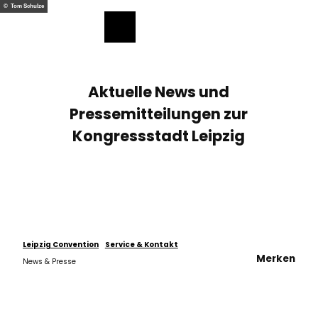
ch
Z
© Tom Schulze
u
Merkzettel
Suche
Menü
m
I
n
h
Aktuelle News und
a
Pressemitteilungen zur
l
t
Kongressstadt Leipzig
Leipzig Convention
Service & Kontakt
Merken
News & Presse