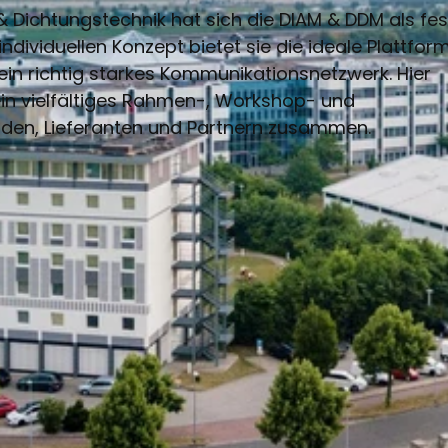
& Dichtungstechnik hat sich die DIAM & DDM als fes
ndividuellen Konzept bietet sie die ideale Plattform
 ein richtig starkes Kommunikationsnetzwerk. Hier
 ein vielfältiges Rahmen-, Workshop- und
den, Lieferanten und Partnern zusammen.