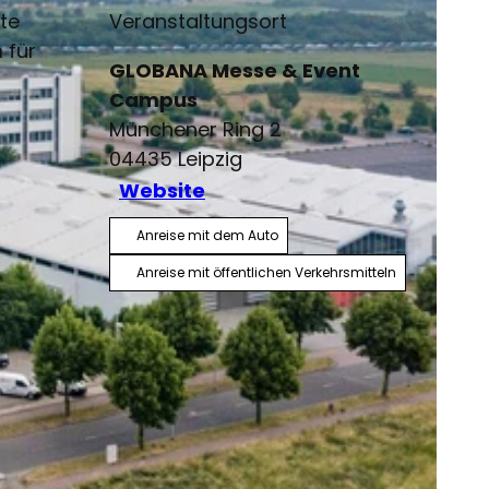
te
Veranstaltungsort
 für
GLOBANA Messe & Event
Campus
Münchener Ring 2
04435
Leipzig
Website
Anreise mit dem Auto
Anreise mit öffentlichen Verkehrsmitteln