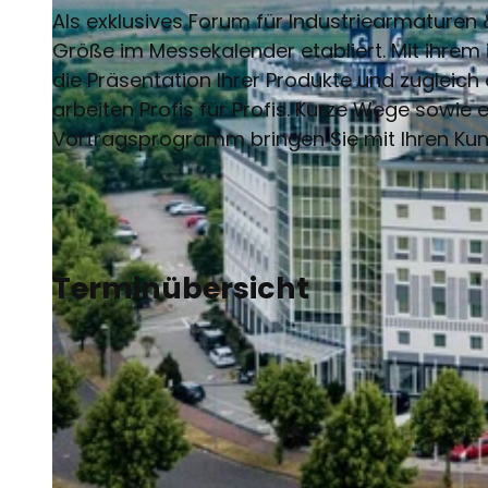
Als exklusives Forum für Industriearmaturen 
Größe im Messekalender etabliert. Mit ihrem i
die Präsentation Ihrer Produkte und zugleich
arbeiten Profis für Profis. Kurze Wege sowie
Vortragsprogramm bringen Sie mit Ihren Kun
Terminübersicht