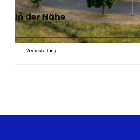
In der Nähe
© Leipziger Messe | Jörg Singer
© GAKE/GTC
Veranstaltung