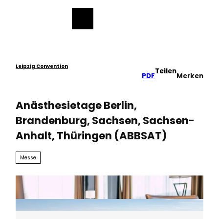
ch
Z
u
Merkzettel
Suche
Menü
m
I
n
h
a
Leipzig Convention
Teilen
PDF
Merken
l
t
Anästhesietage Berlin,
Brandenburg, Sachsen, Sachsen-
Anhalt, Thüringen (ABBSAT)
Messe