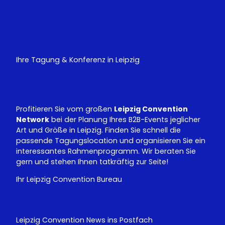
Y
L
o
i
u
n
T
k
u
e
Ihre Tagung & Konferenz in Leipzig
b
d
e
I
n
Profitieren Sie vom großen
Leipzig Convention
Network
bei der Planung Ihres B2B-Events jeglicher
Art und Größe in Leipzig. Finden Sie schnell die
passende Tagungslocation und organisieren Sie ein
interessantes Rahmenprogramm. Wir beraten Sie
gern und stehen Ihnen tatkräftig zur Seite!
Ihr Leipzig Convention Bureau
Leipzig Convention News ins Postfach