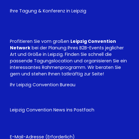
T
k
u
e
Ihre Tagung & Konferenz in Leipzig
b
d
e
I
n
Profitieren Sie vom großen
Leipzig Convention
Network
bei der Planung Ihres B2B-Events jeglicher
Art und Größe in Leipzig. Finden Sie schnell die
passende Tagungslocation und organisieren Sie ein
interessantes Rahmenprogramm. Wir beraten Sie
gern und stehen Ihnen tatkräftig zur Seite!
Ihr Leipzig Convention Bureau
Leipzig Convention News ins Postfach
E-Mail-Adresse
(Erforderlich)