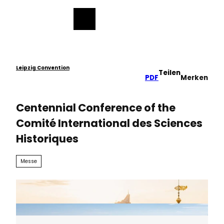
ch
Z
u
Merkzettel
Suche
Menü
m
I
n
h
a
Leipzig Convention
Teilen
PDF
Merken
l
t
Centennial Conference of the
Comité International des Sciences
Historiques
Messe