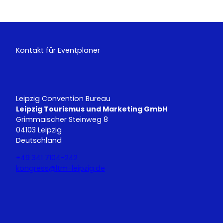
Kontakt für Eventplaner
Leipzig Convention Bureau
Leipzig Tourismus und Marketing GmbH
Grimmaischer Steinweg 8
04103 Leipzig
Deutschland
+49 341 7104-242
kongress@ltm-leipzig.de
Y
L
o
i
u
n