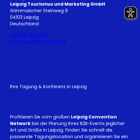
Leipzig Tourismus und Marketing GmbH
Grimmaischer Steinweg 8
04103 Leipzig
Deutschland
+49 341 7104-242
kongress@ltm-leipzig.de
Y
L
o
i
u
n
T
k
u
e
Ihre Tagung & Konferenz in Leipzig
b
d
e
I
n
Profitieren Sie vom großen
Leipzig Convention
Network
bei der Planung Ihres B2B-Events jeglicher
Art und Größe in Leipzig. Finden Sie schnell die
passende Tagungslocation und organisieren Sie ein