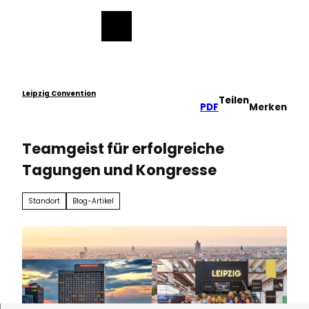
ch
Z
u
Merkzettel
Suche
Menü
m
I
n
h
a
Leipzig Convention
Teilen
PDF
Merken
l
t
Teamgeist für erfolgreiche
Tagungen und Kongresse
Standort
Blog-Artikel