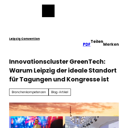
ch
Z
u
Merkzettel
Suche
Menü
m
I
n
h
a
Leipzig Convention
Teilen
PDF
Merken
l
t
Innovationscluster GreenTech:
Warum Leipzig der ideale Standort
für Tagungen und Kongresse ist
Branchenkompetenzen
Blog-Artikel