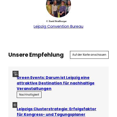
© David Straßburger
Leipzig Convention Bureau
Unsere Empfehlung
Auf der Karte anschauen
CC-
BY
Green Events: Darum ist Leipzig eine
attraktive Destination für nachhaltige
Veranstaltungen
Nachhaltigkeit
©
Leipzigs Clusterstrategie: Erfolgsfaktor
für Kongress- und Tagungsplaner