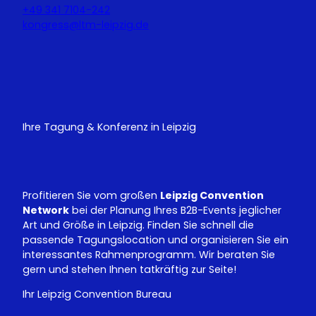
+49 341 7104-242
kongress@ltm-leipzig.de
Y
L
o
i
u
n
T
k
u
e
Ihre Tagung & Konferenz in Leipzig
b
d
e
I
n
Profitieren Sie vom großen
Leipzig Convention
Network
bei der Planung Ihres B2B-Events jeglicher
Art und Größe in Leipzig. Finden Sie schnell die
passende Tagungslocation und organisieren Sie ein
interessantes Rahmenprogramm. Wir beraten Sie
gern und stehen Ihnen tatkräftig zur Seite!
Ihr Leipzig Convention Bureau