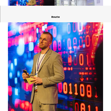
Route
© Philipp Kirschner
© Leipziger Messe / Jörg Singer
© Philipp Kirschner