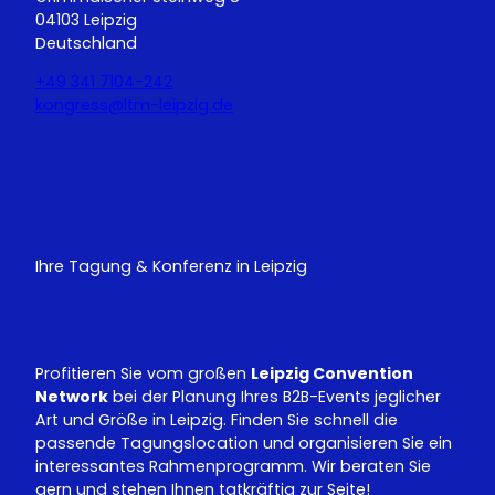
04103 Leipzig
Deutschland
+49 341 7104-242
kongress@ltm-leipzig.de
Y
L
o
i
u
n
T
k
u
e
Ihre Tagung & Konferenz in Leipzig
b
d
e
I
n
Profitieren Sie vom großen
Leipzig Convention
Network
bei der Planung Ihres B2B-Events jeglicher
Art und Größe in Leipzig. Finden Sie schnell die
passende Tagungslocation und organisieren Sie ein
interessantes Rahmenprogramm. Wir beraten Sie
gern und stehen Ihnen tatkräftig zur Seite!