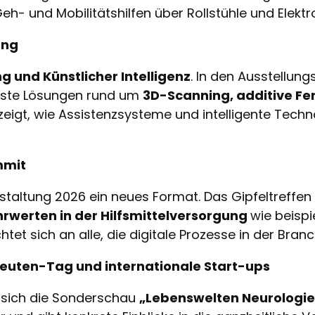
h- und Mobilitätshilfen über Rollstühle und Elektr
ung
ng und Künstlicher Intelligenz
. In den Ausstellun
ste Lösungen rund um
3D-Scanning, additive Fe
zeigt, wie Assistenzsysteme und intelligente Tech
mmit
staltung 2026 ein neues Format. Das Gipfeltreffe
hrwerten in der Hilfsmittelversorgung
wie beisp
t sich an alle, die digitale Prozesse in der Bran
euten-Tag und internationale Start-ups
t sich die Sonderschau
„Lebenswelten Neurologie