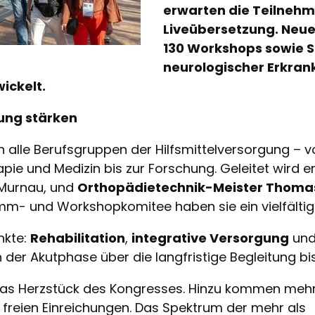
erwarten die Teilnehm
Liveübersetzung. Neu
130 Workshops sowie 
neurologischer Erkrank
ickelt.
ung stärken
n alle Berufsgruppen der Hilfsmittelversorgung –
apie und Medizin bis zur Forschung. Geleitet wird
ik Murnau, und
Orthopädietechnik-Meister Thoma
amm- und Workshopkomitee haben sie ein vielfälti
nkte:
Rehabilitation
,
integrative Versorgung
un
 der Akutphase über die langfristige Begleitung b
das Herzstück des Kongresses. Hinzu kommen meh
freien Einreichungen. Das Spektrum der mehr als