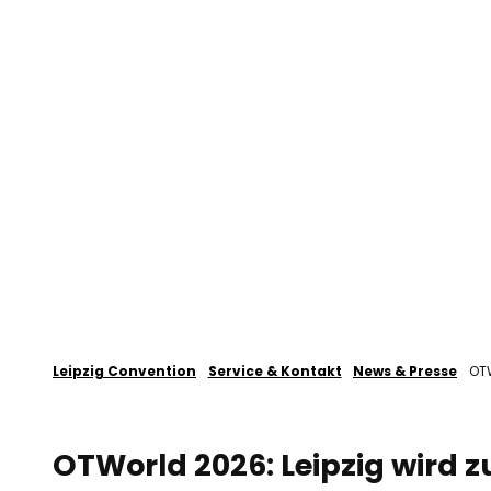
Z
u
Veranstaltung planen
Leipzig
m
I
n
h
a
l
t
Leipzig Convention
Service & Kontakt
News & Presse
OTW
OTWorld 2026: Leipzig wird 