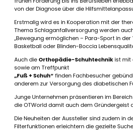
frühen Förderung bis ins Berufsleben erlebba
von der Diagnose über die Hilfsmittelanpassu
Erstmalig wird es in Kooperation mit der the
Thema Schlaganfallversorgung werden auch W
„Bewegung ermöglichen – Para-Sport in der Ve
Basketball oder Blinden-Boccia Lebensqualitä
Auch die
Orthopädie-Schuhtechnik
ist mit
sowie am Treffpunkt
„Fuß + Schuh“
finden Fachbesucher gebünde
anderem zur Versorgung des diabetischen F
Junge Unternehmen präsentieren im Bereic
die OTWorld damit auch dem Gründergeist de
Die Neuheiten der Aussteller sind zudem in 
Filterfunktionen erleichtern die gezielte S