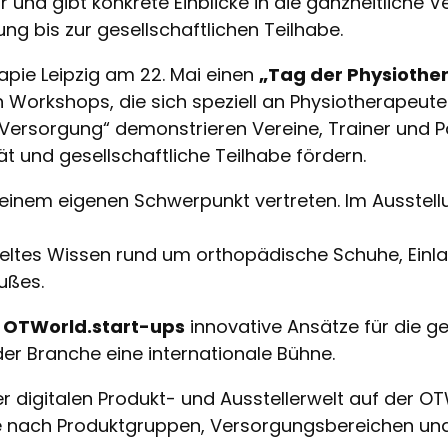
r und gibt konkrete Einblicke in die ganzheitliche
ng bis zur gesellschaftlichen Teilhabe.
rapie Leipzig am 22. Mai einen
„Tag der Physiothe
orkshops, die sich speziell an Physiotherapeuten
rsorgung“ demonstrieren Vereine, Trainer und Para
t und gesellschaftliche Teilhabe fördern.
 einem eigenen Schwerpunkt vertreten. Im Ausstel
ltes Wissen rund um orthopädische Schuhe, Einla
ußes.
h
OTWorld.start-ups
innovative Ansätze für die g
r Branche eine internationale Bühne.
der digitalen Produkt- und Ausstellerwelt auf der 
uche nach Produktgruppen, Versorgungsbereichen un