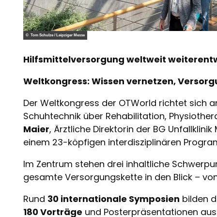
© Tom Schulze / Leipziger Messe
Hilfsmittelversorgung weltweit weiterentw
Weltkongress: Wissen vernetzen, Versorg
Der Weltkongress der OTWorld richtet sich a
Schuhtechnik über Rehabilitation, Physiother
Maier
, Ärztliche Direktorin der BG Unfallklin
einem 23-köpfigen interdisziplinären Progr
Im Zentrum stehen drei inhaltliche Schwerpu
gesamte Versorgungskette in den Blick – von
Rund
30 internationale Symposien
bilden 
180 Vorträge
und Posterpräsentationen aus 