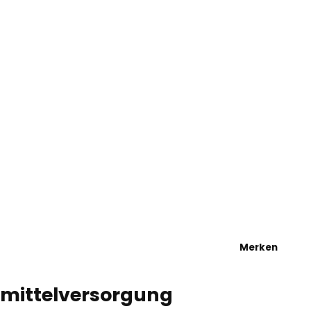
tel
he
Merken
fsmittelversorgung