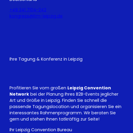
+49 341 7104-242
kongress@ltm-leipzig.de
Y
L
o
i
u
n
T
k
u
e
Ihre Tagung & Konferenz in Leipzig
b
d
e
I
n
Profitieren Sie vom großen
Leipzig Convention
Network
bei der Planung Ihres B2B-Events jeglicher
Art und Größe in Leipzig. Finden Sie schnell die
passende Tagungslocation und organisieren Sie ein
interessantes Rahmenprogramm. Wir beraten Sie
gern und stehen Ihnen tatkräftig zur Seite!
Ihr Leipzig Convention Bureau