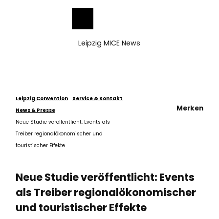
ch
Z
u
Merkzettel
Suche
Menü
m
I
Leipzig MICE News
n
h
a
l
t
Leipzig Convention
Service & Kontakt
Merken
News & Presse
Neue Studie veröffentlicht: Events als
Treiber regionalökonomischer und
touristischer Effekte
Neue Studie veröffentlicht: Events
als Treiber regionalökonomischer
und touristischer Effekte