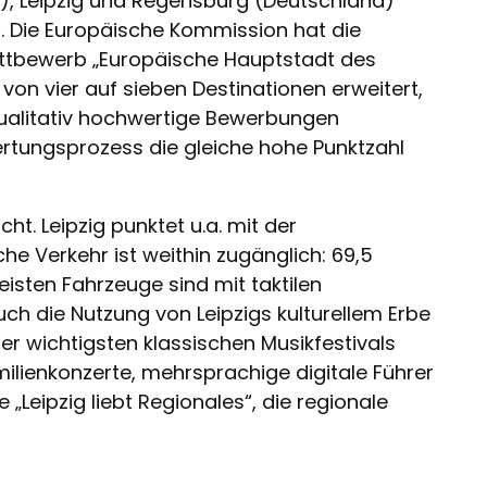
en), Leipzig und Regensburg (Deutschland)
. Die Europäische Kommission hat die
ettbewerb „Europäische Hauptstadt des
 von vier auf sieben Destinationen erweitert,
alitativ hochwertige Bewerbungen
rtungsprozess die gleiche hohe Punktzahl
t. Leipzig punktet u.a. mit der
iche Verkehr ist weithin zugänglich: 69,5
eisten Fahrzeuge sind mit taktilen
ch die Nutzung von Leipzigs kulturellem Erbe
r wichtigsten klassischen Musikfestivals
milienkonzerte, mehrsprachige digitale Führer
„Leipzig liebt Regionales“, die regionale