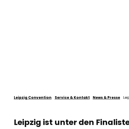
Z
u
Veranstaltung planen
Leipzig
m
I
n
h
a
l
t
Leipzig Convention
Service & Kontakt
News & Presse
Lei
Leipzig ist unter den Final