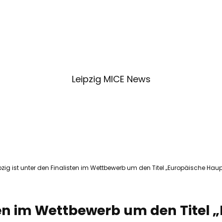
Service & Kontakt
Blog
Merkzet
Suc
Leipzig MICE News
pzig ist unter den Finalisten im Wettbewerb um den Titel „Europäische Hau
isten im Wettbewerb um den Titel