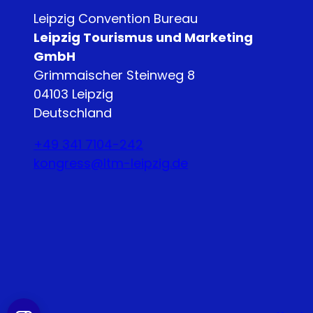
Leipzig Convention Bureau
Leipzig Tourismus und Marketing
GmbH
Grimmaischer Steinweg 8
04103 Leipzig
Deutschland
+49 341 7104-242
kongress@ltm-leipzig.de
Y
L
o
i
u
n
T
k
u
e
b
d