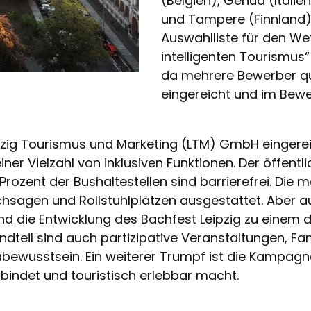
(Belgien), Genua (Itali
und Tampere (Finnland)
Auswahlliste für den W
intelligenten Tourismus“
da mehrere Bewerber qu
eingereicht und im Bewe
zig Tourismus und Marketing (LTM) GmbH eingereich
iner Vielzahl von inklusiven Funktionen. Der öffentl
ozent der Bushaltestellen sind barrierefrei. Die m
hsagen und Rollstuhlplätzen ausgestattet. Aber au
d die Entwicklung des Bachfest Leipzig zu einem de
dteil sind auch partizipative Veranstaltungen, Fa
bewusstsein. Ein weiterer Trumpf ist die Kampagne 
bindet und touristisch erlebbar macht.