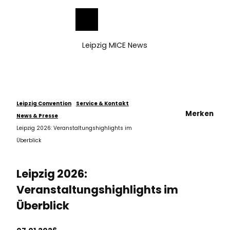
ch
Z
u
Merkzettel
Suche
Menü
m
I
Leipzig MICE News
n
h
a
l
t
Leipzig Convention
Service & Kontakt
Merken
News & Presse
Leipzig 2026: Veranstaltungshighlights im
Überblick
Leipzig 2026:
Veranstaltungshighlights im
Überblick