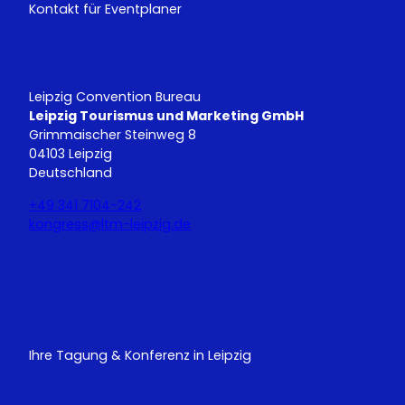
Kontakt für Eventplaner
Leipzig Convention Bureau
Leipzig Tourismus und Marketing GmbH
Grimmaischer Steinweg 8
04103 Leipzig
Deutschland
+49 341 7104-242
kongress@ltm-leipzig.de
Y
L
o
i
u
n
T
k
u
e
Ihre Tagung & Konferenz in Leipzig
b
d
e
I
n