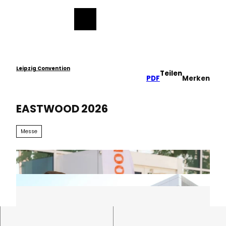
ch
Z
u
Merkzettel
Suche
Menü
m
I
n
h
a
Leipzig Convention
Teilen
PDF
Merken
l
t
EASTWOOD 2026
Messe