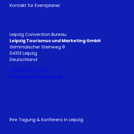
Kontakt für Eventplaner
Leipzig Convention Bureau
Leipzig Tourismus und Marketing GmbH
Grimmaischer Steinweg 8
04103 Leipzig
Deutschland
+49 341 7104-242
kongress@ltm-leipzig.de
Y
L
o
i
u
n
T
k
u
e
Ihre Tagung & Konferenz in Leipzig
b
d
e
I