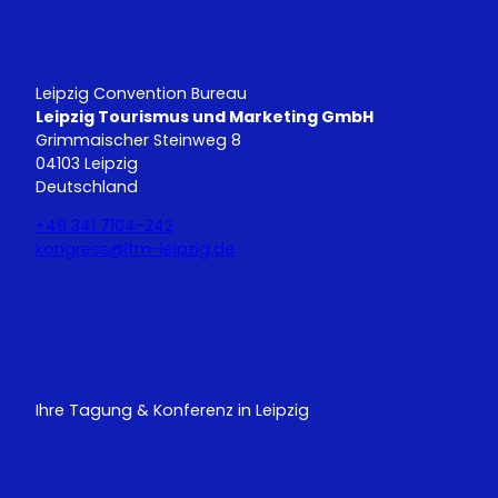
Leipzig Convention Bureau
Leipzig Tourismus und Marketing GmbH
Grimmaischer Steinweg 8
04103 Leipzig
Deutschland
+49 341 7104-242
kongress@ltm-leipzig.de
Y
L
o
i
u
n
T
k
u
e
Ihre Tagung & Konferenz in Leipzig
b
d
e
I
n