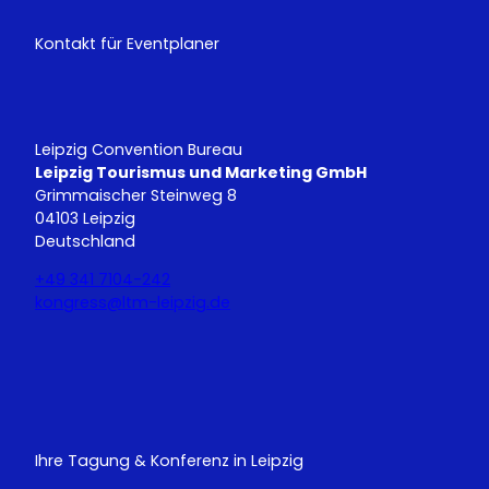
Kontakt für Eventplaner
Leipzig Convention Bureau
Leipzig Tourismus und Marketing GmbH
Grimmaischer Steinweg 8
04103 Leipzig
Deutschland
+49 341 7104-242
kongress@ltm-leipzig.de
Y
L
o
i
u
n
T
k
u
e
Ihre Tagung & Konferenz in Leipzig
b
d