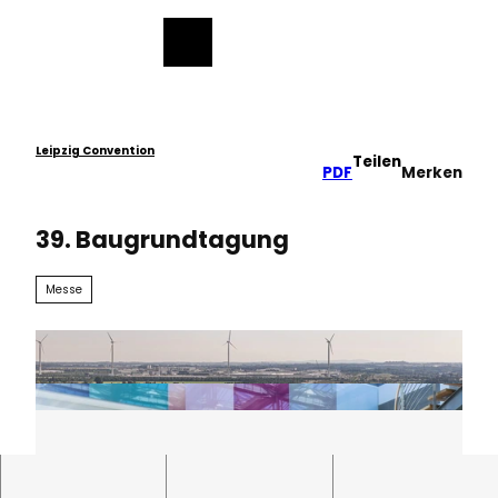
ch
Z
u
Merkzettel
Suche
Menü
m
I
n
h
a
Leipzig Convention
Teilen
PDF
Merken
l
t
39. Baugrundtagung
Messe