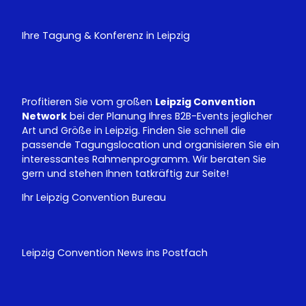
T
k
u
e
Ihre Tagung & Konferenz in Leipzig
b
d
e
I
n
Profitieren Sie vom großen
Leipzig Convention
Network
bei der Planung Ihres B2B-Events jeglicher
Art und Größe in Leipzig. Finden Sie schnell die
passende Tagungslocation und organisieren Sie ein
interessantes Rahmenprogramm. Wir beraten Sie
gern und stehen Ihnen tatkräftig zur Seite!
Ihr Leipzig Convention Bureau
Leipzig Convention News ins Postfach