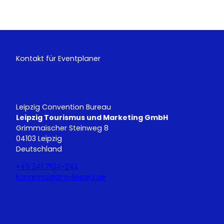
Kontakt für Eventplaner
Leipzig Convention Bureau
Leipzig Tourismus und Marketing GmbH
Grimmaischer Steinweg 8
04103 Leipzig
Deutschland
+49 341 7104-242
kongress@ltm-leipzig.de
Y
L
o
i
u
n