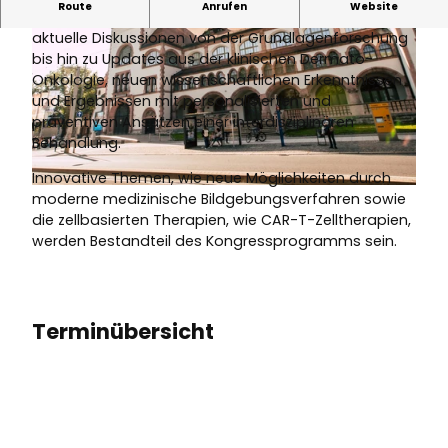
Route
Anrufen
Website
Im Fokus des wissenschaftlichen Austauschs stehen
aktuelle Diskussionen von der Grundlagenforschung
bis hin zu Updates aus der klinischen Dermato-
Onkologie, neuen wissenschaftlichen Erkenntnissen
und Ergebnissen mit personalisierten und
präventiven Ansätzen einer interdisziplinären
Behandlung.
© Tom Thiele
Innovative Themen, wie neue Möglichkeiten durch
© Tom Thiele
moderne medizinische Bildgebungsverfahren sowie
die zellbasierten Therapien, wie CAR-T-Zelltherapien,
werden Bestandteil des Kongressprogramms sein.
Terminübersicht