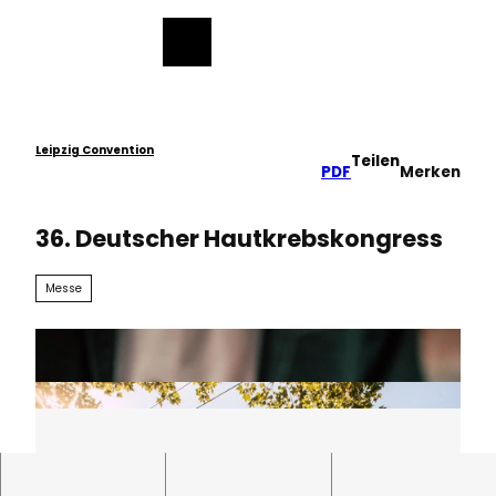
ch
Z
u
Merkzettel
Suche
Menü
m
I
n
h
a
Leipzig Convention
Teilen
PDF
Merken
l
t
36. Deutscher Hautkrebskongress
Messe