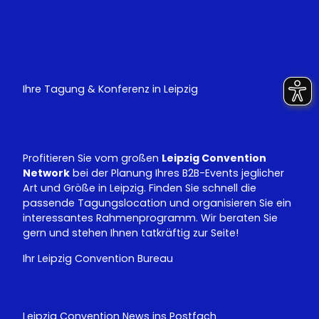
Y
L
o
i
u
n
T
k
u
e
Ihre Tagung & Konferenz in Leipzig
b
d
e
I
n
Profitieren Sie vom großen
Leipzig Convention
Network
bei der Planung Ihres B2B-Events jeglicher
Art und Größe in Leipzig. Finden Sie schnell die
passende Tagungslocation und organisieren Sie ein
interessantes Rahmenprogramm. Wir beraten Sie
gern und stehen Ihnen tatkräftig zur Seite!
Ihr Leipzig Convention Bureau
Leipzig Convention News ins Postfach