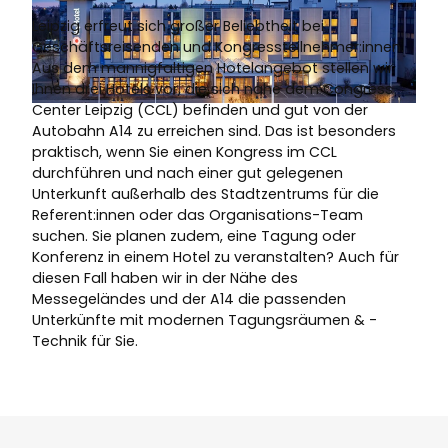
Leipzig erfreut sich großer Beliebtheit bei
Geschäftsreisenden und Kongressteilnehmer:innen.
Aus dem mannigfaltigen Hotelangebot stellen wir
Ihnen drei Hotels vor, die sich nahe dem Congress
Center Leipzig (CCL) befinden und gut von der
© Längengrad 9 GmbH | KI-optimiert
Autobahn A14 zu erreichen sind. Das ist besonders
praktisch, wenn Sie einen Kongress im CCL
durchführen und nach einer gut gelegenen
Unterkunft außerhalb des Stadtzentrums für die
Referent:innen oder das Organisations-Team
suchen. Sie planen zudem, eine Tagung oder
Konferenz in einem Hotel zu veranstalten? Auch für
diesen Fall haben wir in der Nähe des
Messegeländes und der A14 die passenden
Unterkünfte mit modernen Tagungsräumen & -
Technik für Sie.