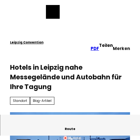
ch
Z
u
Merkzettel
Suche
Menü
m
I
n
h
a
Leipzig Convention
Teilen
PDF
Merken
l
t
Hotels in Leipzig nahe
Messegelände und Autobahn für
Ihre Tagung
Standort
Blog-Artikel
Route