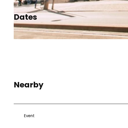
Dates
© Inno3 GmbH
© Tom Thiele
Nearby
Event