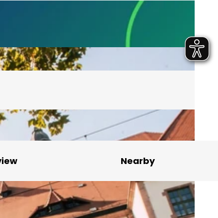
view
Nearby