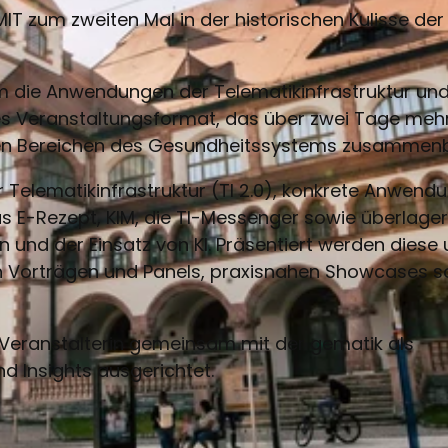
IT zum zweiten Mal in der historischen Kulisse der
m die Anwendungen der Telematikinfrastruktur un
ges Veranstaltungsformat, das über zwei Tage mehr
llen Bereichen des Gesundheitssystems zusammenb
 Telematikinfrastruktur (TI 2.0), konkrete Anwend
das E-Rezept, KIM, die TI-Messenger sowie überlage
n und der Einsatz von KI. Präsentiert werden diese
ten Vorträgen und Panels, praxisnahen Showcases 
 Veranstalterin gemeinsam mit der gematik als
nd Insights ausgerichtet.