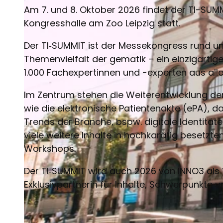
Am 7. und 8. Oktober 2026 findet der TI-SUMM
Kongresshalle am Zoo Leipzig statt.
Der TI‑SUMMIT ist der Messekongress rund u
Themenvielfalt der gematik – ein einzigarti
1.000 Fachexpertinnen und -experten aus a
Im Zentrum stehen die Weiterentwicklung der
wie die elektronische Patientenakte (ePA), 
Trends der Branche, bspw. digitale Identitäte
viele weitere Inhalte in hochkarätig besetz
Workshops.
Der TI‑SUMMIT wird auch 2026 von INNO3 als
Exklusivpartnerin für Inhalte, Schwerpunkte u