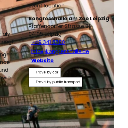
Event location
Kongresshalle am Zoo Leipzig
d
Pfaffendorfer Strasse 31
 als
04105
Leipzig
ringt.
+49 341 6780
info@kongresshalle.de
ungen
Website
rnde
 und
Travel by car
sowie
Travel by public transport