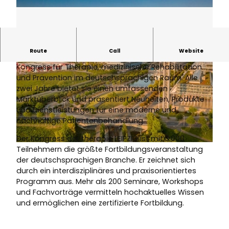
Route
Call
Website
Die therapie LEIPZIG ist die führende Fachmesse mit
Kongress für Therapie, medizinische Rehabilitation
und Prävention im deutschsprachigen Raum. Alle
zwei Jahre bietet sie einen umfassenden
Marktüberblick und präsentiert Neuheiten, Produkte
und Dienstleistungen für eine moderne und
nachhaltige Patientenbehandlung.
© Tom Schulze
Der Kongress der therapie LEIPZIG ist mit 3.000
© Leipziger Messe
Teilnehmern die größte Fortbildungsveranstaltung
der deutschsprachigen Branche. Er zeichnet sich
durch ein interdisziplinäres und praxisorientiertes
Programm aus. Mehr als 200 Seminare, Workshops
und Fachvorträge vermitteln hochaktuelles Wissen
und ermöglichen eine zertifizierte Fortbildung.