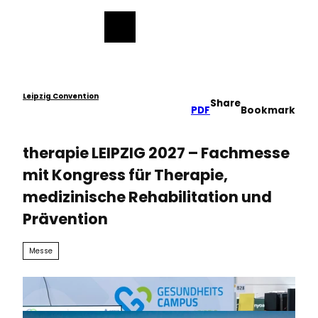
ess
T
o
Bookmark
Search
Menu
c
list
o
n
t
e
Leipzig Convention
Share
PDF
Bookmark
n
t
therapie LEIPZIG 2027 – Fachmesse
mit Kongress für Therapie,
medizinische Rehabilitation und
Prävention
Messe