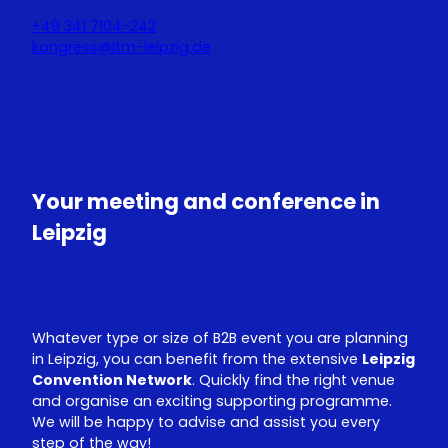
+49 341 7104-242
kongress@ltm-leipzig.de
Y
L
o
i
u
n
T
k
u
e
Your meeting and conference in
b
d
e
I
Leipzig
n
Whatever type or size of B2B event you are planning
in Leipzig, you can benefit from the extensive
Leipzig
Convention Network
. Quickly find the right venue
and organise an exciting supporting programme.
We will be happy to advise and assist you every
step of the way!