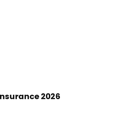
Service & contact
Blog
Bookmark
Search
list
Insurance 2026