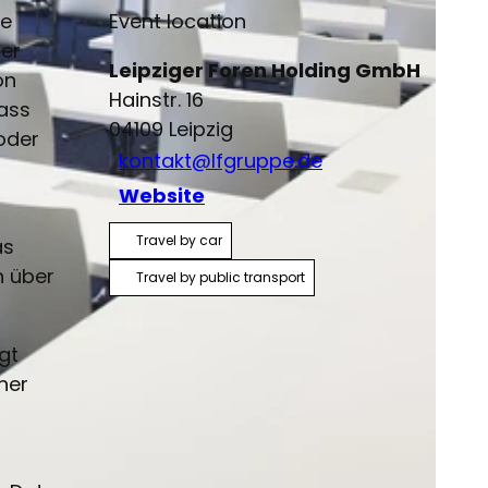
de
Event location
 er
Leipziger Foren Holding GmbH
on
Hainstr. 16
dass
04109
Leipzig
oder
kontakt@lfgruppe.de
Website
Travel by car
as
n über
Travel by public transport
gt
her