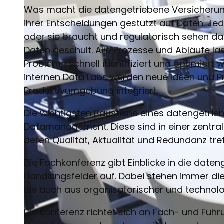
Was macht die datengetriebene Versicherung
ihrer Entscheidungen gestützt auf Daten. Jed
oder sie braucht und regulatorisch sehen da
Daten geschult. Alle Prozesse und Abläufe 
Probleme schnell identifiziert und optimiert
internen Data Labs werden neue Ideen und Pro
Produktivumgebung integriert.
Die wichtigsten Bausteine eines datengetri
Datamanagement. Diese sind in einer zentral
deren Qualität, Aktualität und Redundanz tref
Die Fachkonferenz gibt Einblicke in die dat
Handlungsfelder auf. Dabei stehen immer die
als auch aus organisatorischer und technolo
Die Konferenz richtet sich an Fach- und Füh