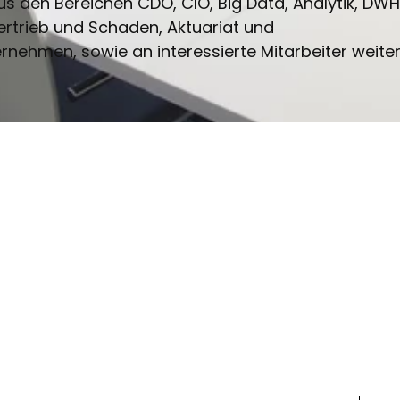
 den Bereichen CDO, CIO, Big Data, Analytik, DWH
ertrieb und Schaden, Aktuariat und
ehmen, sowie an interessierte Mitarbeiter weiter