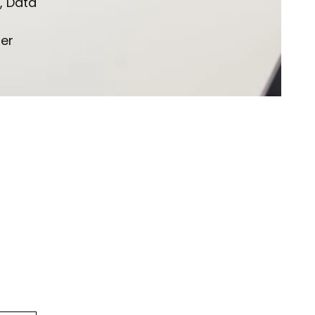
, Data
er