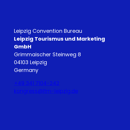
Leipzig Convention Bureau
Leipzig Tourismus und Marketing
GmbH
Grimmaischer Steinweg 8
04103 Leipzig
Germany
+49 341 7104-242
kongress@ltm-leipzig.de
Y
L
o
i
u
n