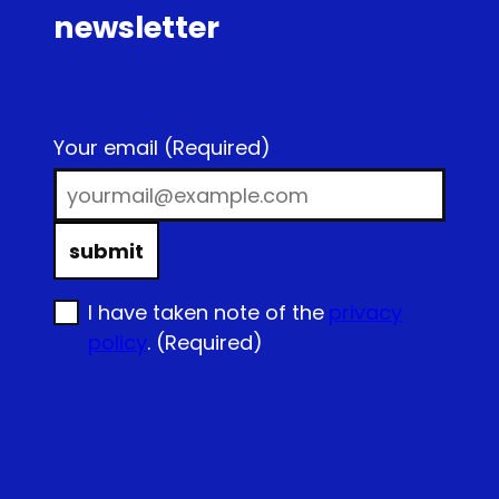
newsletter
Your email
(Required)
submit
I have taken note of the
privacy
policy
.
(Required)