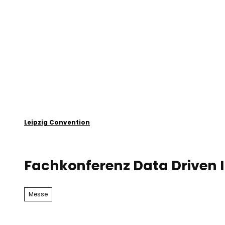
T
o
Plan your event
Leipzig
c
o
n
t
e
n
t
Leipzig Convention
Fachkonferenz Data Driven 
Messe