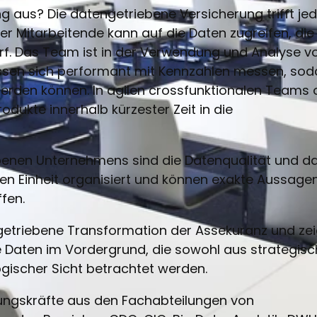
 aus? Die datengetriebene Versicherung trifft je
er Mitarbeitende kann auf die Daten zugreifen, die
rf. Das Team ist in der Verwendung und Analyse v
lassen sich performant mit Kennzahlen messen, so
 werden können. In agilen crossfunktionalen Teams 
dukte innerhalb kürzester Zeit in die
ebenen Unternehmens sind die Datenqualität und d
en Einheit organisiert und können exakte Aussage
fen.
engetriebene Transformation der Assekuranz und zei
 Daten im Vordergrund, die sowohl aus strategisc
gischer Sicht betrachtet werden.
rungskräfte aus den Fachabteilungen von