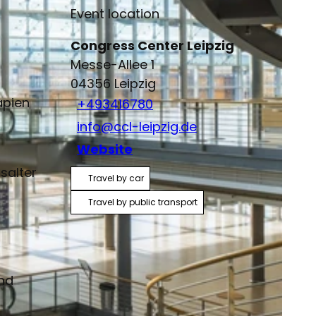
Event location
Congress Center Leipzig
Messe-Allee 1
04356
Leipzig
apien
+493416780
info@ccl-leipzig.de
Website
salter
Travel by car
Travel by public transport
und