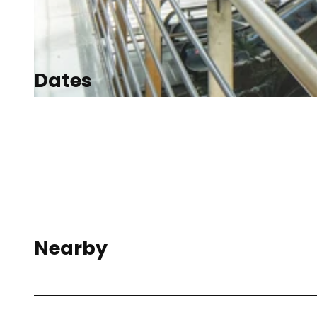
© Tom Thiele
Dates
© Jörg Singer
Nearby