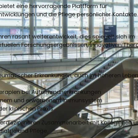
etet eine hervorragende Plattform für
ntwicklungen und die Pflege persönlicher Kontakte
ren rasant weiterentwickelt, dies spiegelt sich im
ktuellen Forschungsergebnissen, innovativen Ther
eumatischer Erkrankungen, auch im höheren Leben
 Therapien bei Autoimmunerkrankungen
orenem und erworbenem Immunsystem
der klinischen Praxis
terdisziplinären Zusammenarbeit mit Kolleginnen 
iatrie und Pflege.