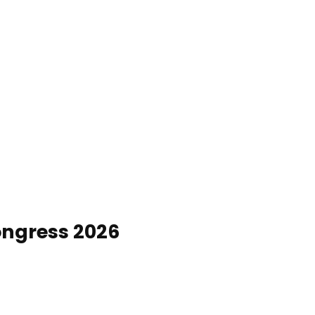
Service & contact
Blog
Bookmark
Search
list
ngress 2026