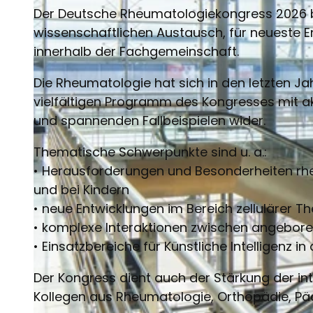
Der Deutsche Rheumatologiekongress 2026 bi
wissenschaftlichen Austausch, für neueste E
innerhalb der Fachgemeinschaft.
Die Rheumatologie hat sich in den letzten Jah
vielfältigen Programm des Kongresses mit a
und spannenden Fallbeispielen wider.
Thematische Schwerpunkte sind u. a.:
• Herausforderungen und Besonderheiten rh
und bei Kindern
• neue Entwicklungen im Bereich zellulärer
• komplexe Interaktionen zwischen angeb
• Einsatzbereiche für Künstliche Intelligenz in 
Der Kongress dient auch der Stärkung der in
Kollegen aus Rheumatologie, Orthopädie, Päd