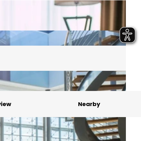
view
Nearby